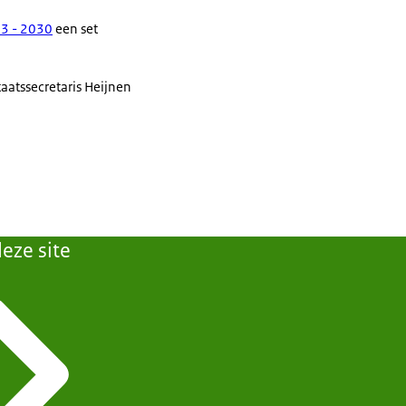
3 - 2030
een set
taatssecretaris Heijnen
eze site