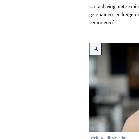
samenleving met zo min
gerepareerd en hergebru
veranderen".
Vergroot afbeelding Portret
Beeld: © Rijksoverheid