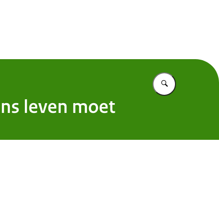
ulair in 2050
Vul in wat u z
Ons leven moet