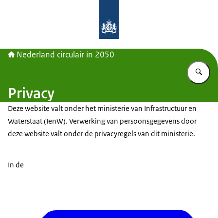
Naar de homepage van Nederland cir
Nederland circulair in 2050
Vu
Privacy
Deze website valt onder het ministerie van Infrastructuur en
Waterstaat (IenW). Verwerking van persoonsgegevens door
deze website valt onder de privacyregels van dit ministerie.
In de