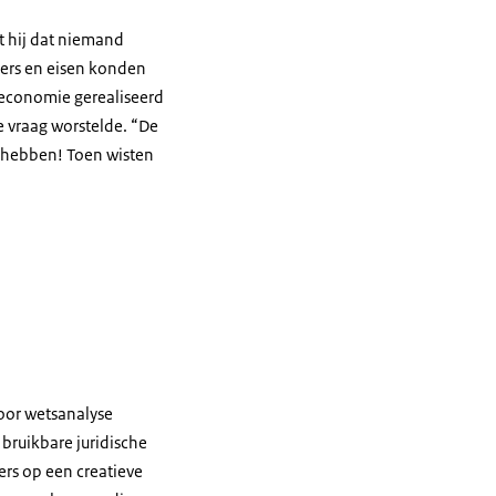
kt hij dat niemand
ders en eisen konden
e economie gerealiseerd
e vraag worstelde. “De
er hebben! Toen wisten
oor wetsanalyse
ruikbare juridische
rs op een creatieve