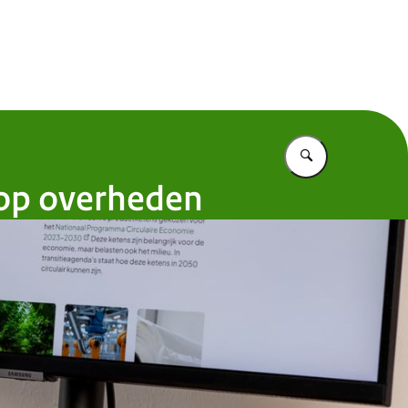
ulair in 2050
Vul in wat u z
oop overheden