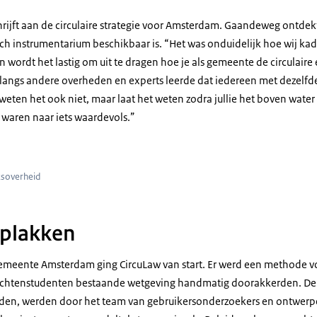
schrijft aan de circulaire strategie voor Amsterdam. Gaandeweg ontde
sch instrumentarium beschikbaar is. “Het was onduidelijk hoe wij ka
n wordt het lastig om uit te dragen hoe je als gemeente de circulair
 langs andere overheden en experts leerde dat iedereen met dezelfd
j weten het ook niet, maar laat het weten zodra jullie het boven wat
 waren naar iets waardevols.”
ksoverheid
 plakken
gemeente Amsterdam ging CircuLaw van start. Er werd een methode v
chtenstudenten bestaande wetgeving handmatig doorakkerden. De b
nden, werden door het team van gebruikersonderzoekers en ontwerpe