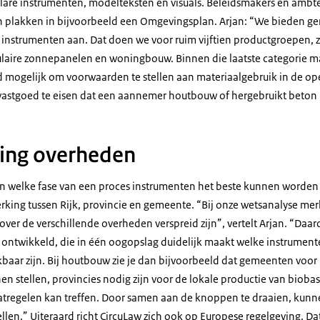
lare instrumenten, modelteksten en visuals. Beleidsmakers en ambt
n plakken in bijvoorbeeld een Omgevingsplan. Arjan: “We bieden g
nstrumenten aan. Dat doen we voor ruim vijftien productgroepen, zo
culaire zonnepanelen en woningbouw. Binnen die laatste categorie 
mogelijk om voorwaarden te stellen aan materiaalgebruik in de ope
vastgoed te eisen dat een aannemer houtbouw of hergebruikt beton 
ng overheden
in welke fase van een proces instrumenten het beste kunnen worden i
ing tussen Rijk, provincie en gemeente. “Bij onze wetsanalyse mer
ver de verschillende overheden verspreid zijn”, vertelt Arjan. “Da
 ontwikkeld, die in één oogopslag duidelijk maakt welke instrumen
baar zijn. Bij houtbouw zie je dan bijvoorbeeld dat gemeenten voor
n stellen, provincies nodig zijn voor de lokale productie van biobas
aatregelen kan treffen. Door samen aan de knoppen te draaien, ku
snellen.” Uiteraard richt CircuLaw zich ook op Europese regelgeving. D