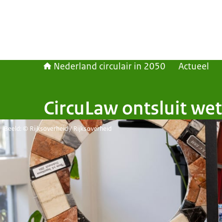
Nederland circulair in 2050
Actueel
CircuLaw ontsluit we
Beeld: © Rijksoverheid / Rijksoverheid