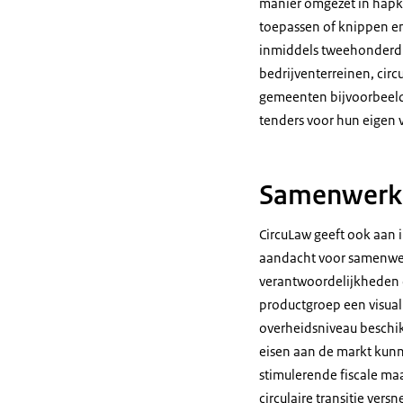
manier omgezet in hapk
toepassen of knippen e
inmiddels tweehonderd i
bedrijventerreinen, cir
gemeenten bijvoorbeeld 
tenders voor hun eigen 
Samenwerki
CircuLaw geeft ook aan 
aandacht voor samenwerk
verantwoordelijkheden o
productgroep een visual
overheidsniveau beschik
eisen aan de markt kunne
stimulerende fiscale m
circulaire transitie ver