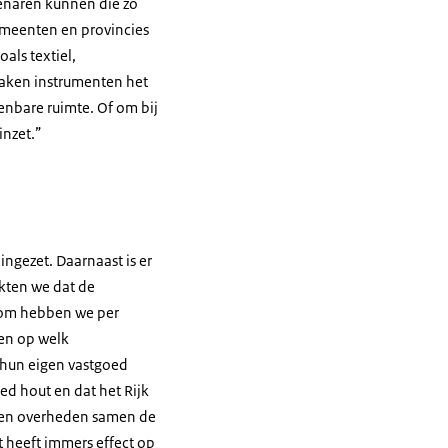
enaren kunnen die zo
emeenten en provincies
als textiel,
maken instrumenten het
nbare ruimte. Of om bij
inzet.”
ngezet. Daarnaast is er
kten we dat de
arom hebben we per
ten op welk
 hun eigen vastgoed
ed hout en dat het Rijk
nnen overheden samen de
at heeft immers effect op