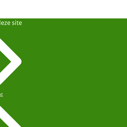
eze site
ht