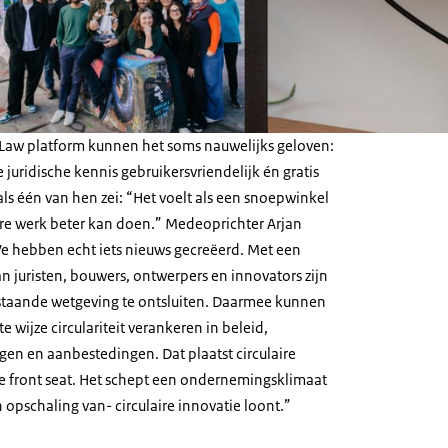
uLaw platform kunnen het soms nauwelijks geloven:
 juridische kennis gebruikersvriendelijk én gratis
oals één van hen zei: “Het voelt als een snoepwinkel
ire werk beter kan doen.” Medeoprichter Arjan
“We hebben echt iets nieuws gecreëerd. Met een
an juristen, bouwers, ontwerpers en innovators zijn
staande wetgeving te ontsluiten. Daarmee kunnen
 wijze circulariteit verankeren in beleid,
en en aanbestedingen. Dat plaatst circulaire
e front seat. Het schept een ondernemingsklimaat
n opschaling van- circulaire innovatie loont.”