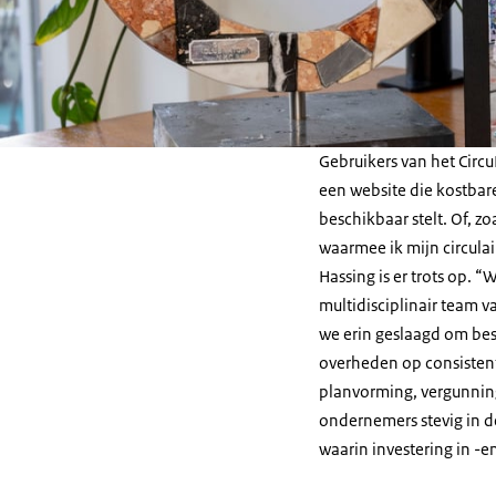
Gebruikers van het Circ
een website die kostbare
beschikbaar stelt. Of, z
waarmee ik mijn circula
Hassing is er trots op. 
multidisciplinair team v
we erin geslaagd om be
overheden op consistente
planvorming, vergunning
ondernemers stevig in d
waarin investering in -e