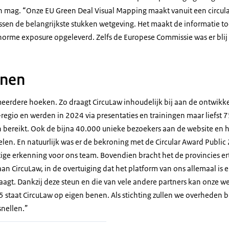
n mag. “Onze EU Green Deal Visual Mapping maakt vanuit een circulai
sen de belangrijkste stukken wetgeving. Het maakt de informatie to
 enorme exposure opgeleverd. Zelfs de Europese Commissie was er blij
enen
eerdere hoeken. Zo draagt CircuLaw inhoudelijk bij aan de ontwikke
regio en werden in 2024 via presentaties en trainingen maar liefst 
 bereikt. Ook de bijna 40.000 unieke bezoekers aan de website en h
en. En natuurlijk was er de bekroning met de Circular Award Public 2
tige erkenning voor ons team. Bovendien bracht het de provincies e
 aan CircuLaw, in de overtuiging dat het platform van ons allemaal is
aagt. Dankzij deze steun en die van vele andere partners kan onze w
 staat CircuLaw op eigen benen. Als stichting zullen we overheden 
rsnellen.”