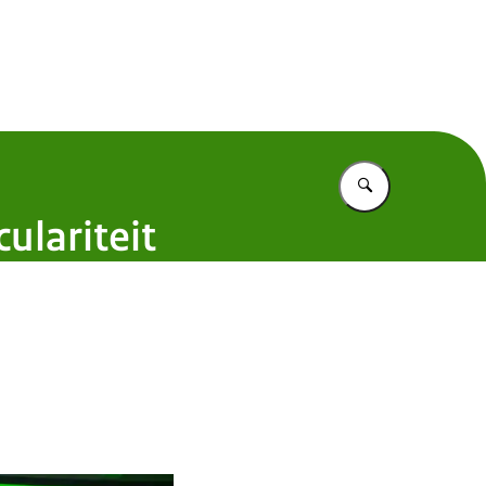
ulair in 2050
Vul in wat u z
ulariteit