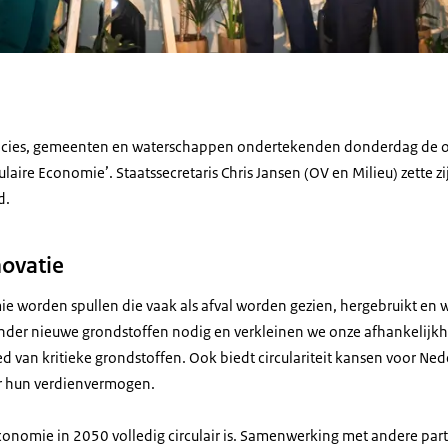
incies, gemeenten en waterschappen ondertekenden donderdag de
laire Economie’. Staatssecretaris Chris Jansen (OV en Milieu) zette 
d.
ovatie
mie worden spullen die vaak als afval worden gezien, hergebruikt en
minder nieuwe grondstoffen nodig en verkleinen we onze afhankelijk
d van kritieke grondstoffen. Ook biedt circulariteit kansen voor N
r hun verdienvermogen.
conomie in 2050 volledig circulair is. Samenwerking met andere parti