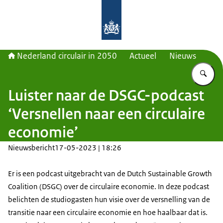
Naar de homepage van Nederland cir
Nederland circulair in 2050
Actueel
Nieuws
Vu
Luister naar de DSGC-podcast
‘Versnellen naar een circulaire
economie’
Nieuwsbericht
17-05-2023 | 18:26
Er is een podcast uitgebracht van de Dutch Sustainable Growth
Coalition (DSGC) over de circulaire economie. In deze podcast
belichten de studiogasten hun visie over de versnelling van de
transitie naar een circulaire economie en hoe haalbaar dat is.